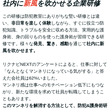
社内に
新風
を吹かせる企業研修
この研修は防犯教室にありがちな堅い研修とは違
い、
非日常を楽しく体験
しながら、すぐに役立つ防
犯知識、トラブルを安全に収める方法、実用的な護
身術、身の回りものを使った護身術が習得できる研
修です。様々な
発見、驚き、感動
を通じて
社内に新
風を吹かせます。
リクナビNEXTのアンケートによると、仕事に対して
「なんとなくマンネリになっている気がする」と答
えた会社員は62%いました。
マンネリ感は仕事へのモチベーション低下にもつな
がり、新たな環境を求めて社員が転職してしまうこ
ともあります。
このマンネリを解消する方法として、防犯&護身術研