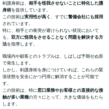
剣護身術は、
相手を怪我させないことに特化した護
身術
を提供しています。
この技術は
実用性が高く
、すでに
警備会社にも採用
されています。
特に、相手との衝突が避けられない状況において
も、
双方に怪我をさせることなく問題を解決する方
法
を指導します。
職場内や顧客とのトラブルは、しばしば予期せぬ形
で発生します。
しかし、剣護身術を身につけていれば、これらの緊
張状態を安全にかつ円滑に解消することが可能で
す。
この技術は、特に
窓口業務やお客様との直接的な接
触が多い業種
の方々にとって、大きな価値をもたら
します。