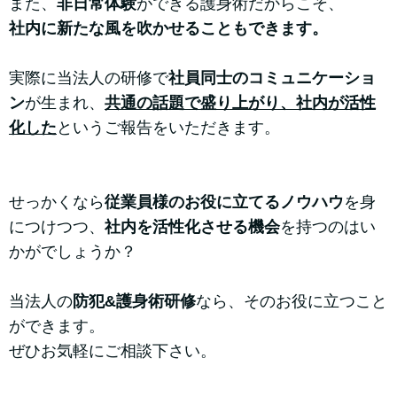
また、
非日常体験
ができる護身術だからこそ、
社内に新たな風を吹かせることもできます。
実際に当法人の研修で
社員同士のコミュニケーショ
ン
が生まれ、
共通の話題で盛り上がり、社内が活性
化した
というご報告をいただきます。
せっかくなら
従業員様のお役に立てるノウハウ
を身
につけつつ、
社内を活性化させる機会
を持つのはい
かがでしょうか？
当法人の
防犯&護身術研修
なら、そのお役に立つこと
ができます。
ぜひお気軽にご相談下さい。