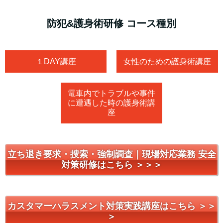
防犯&護身術研修 コース種別
１DAY講座
女性のための護身術講座
電車内でトラブルや事件
に遭遇した時の護身術講
座
立ち退き要求・捜索・強制調査｜現場対応業務 安全
対策研修はこちら ＞＞＞
カスタマーハラスメント対策実践講座はこちら ＞＞
＞